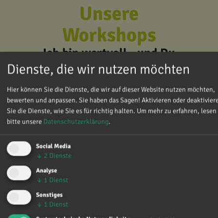
Unsere
Workshops
Ich bin wertvoll - und Du
auch
Dienste, die wir nutzen möchten
Hier können Sie die Dienste, die wir auf dieser Website nutzen möchten,
bewerten und anpassen. Sie haben das Sagen! Aktivieren oder deaktivier
Sie die Dienste, wie Sie es für richtig halten.
Um mehr zu erfahren, lesen
Werte wie die Würde jedes Menschen,
bitte unsere
Datenschutzerklärung
.
Solidarität und ein achtsames Miteinander
sind uns wichtig. Wir vermitteln sie in
Social Media
unseren Workshops über den Beginn des
↓
2
Dienste
Lebens und in der Sexualpädagogik.
Analyse
↓
1
Dienst
Unser Bildungsteam ist für Sie da
Sonstiges
↓
1
Dienst