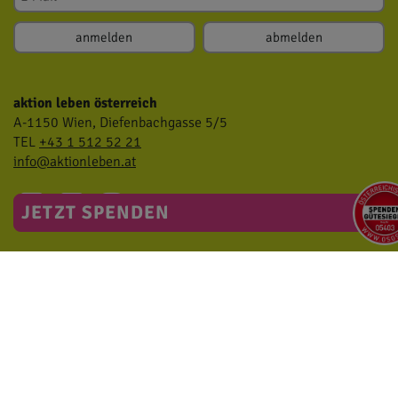
aktion leben österreich
A-1150 Wien, Diefenbachgasse 5/5
TEL
+43 1 512 52 21
info@aktionleben.at
JETZT SPENDEN
Tag des Lebens
Malaktion
Standplätze
Prominente Unterstützung
kontakt
impressum