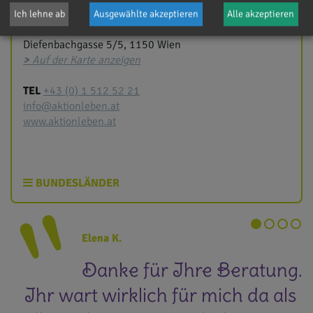
KONTAKT
Ich lehne ab
Ausgewählte akzeptieren
Alle akzeptieren
aktion leben österreich
Diefenbachgasse 5/5, 1150 Wien
>
Auf der Karte anzeigen
TEL
+43 (0) 1 512 52 21
info@aktionleben.at
www.aktionleben.at
BUNDESLÄNDER
Elena K.
Danke für Ihre Beratung.
n
Ihr wart wirklich für mich da als