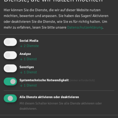
Hier können Sie die Dienste, die wir auf dieser Website nutzen
Unsere besonderen Angebote:
möchten, bewerten und anpassen. Sie haben das Sagen! Aktivieren
oder deaktivieren Sie die Dienste, wie Sie es für richtig halten.
Um
mehr zu erfahren, lesen Sie bitte unsere
Datenschutzerklärung
.
Schwanger und im Konflikt
Elternberatung
Social Media
↓
2
Dienste
Angebote für Männer
Analyse
↓
1
Dienst
Vorgeburtliche Beziehungsförderung
Sonstiges
↓
1
Dienst
Finanzielle Unterstützung
Systemtechnische Notwendigkeit
(immer erforderlich)
Beratung zu Pränataldiagnostik
↓
1
Dienst
Beratung für Jugendliche
Alle Dienste aktivieren oder deaktivieren
Mit diesem Schalter können Sie alle Dienste aktivieren oder
deaktivieren.