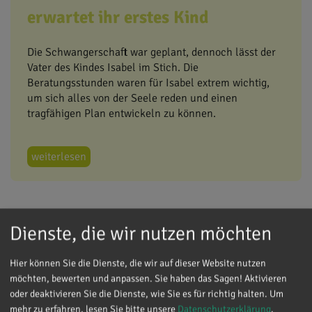
erwartet ihr erstes Kind
Die Schwangerschaft war geplant, dennoch lässt der
Vater des Kindes Isabel im Stich. Die
Beratungsstunden waren für Isabel extrem wichtig,
um sich alles von der Seele reden und einen
tragfähigen Plan entwickeln zu können.
weiterlesen
Dienste, die wir nutzen möchten
Franziska und Friedrich
Große Veränderungen durch die
Hier können Sie die Dienste, die wir auf dieser Website nutzen
Schwangerschaft
möchten, bewerten und anpassen. Sie haben das Sagen! Aktivieren
oder deaktivieren Sie die Dienste, wie Sie es für richtig halten.
Um
mehr zu erfahren, lesen Sie bitte unsere
Datenschutzerklärung
.